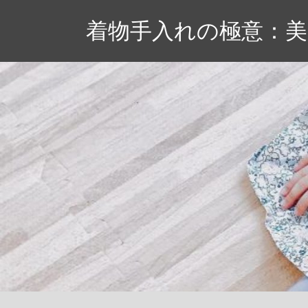
コ
着物手入れの極意：
ン
テ
ン
ツ
へ
ス
キ
ッ
プ